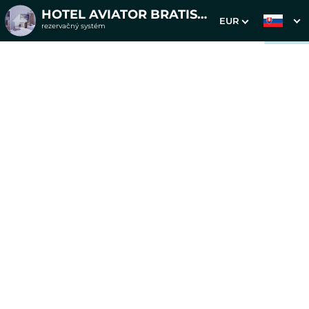
HOTEL AVIATOR BRATISLAVA
EUR
rezervačný systém
1. Výber pobytu
2. Doplnkové služby
3. Vaše údaje
Dátum príchodu
Dátum odchodu
Prosím vyberte
Prosím vyberte
Najvýhodnejšie ceny priamo
na webe