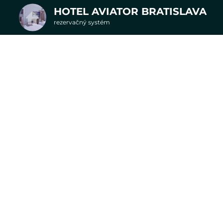
HOTEL AVIATOR BRATISLAVA
rezervačný systém
2. Doplnkové služby
u
rte
Pr
Najvýhodnejšie storno podmienky